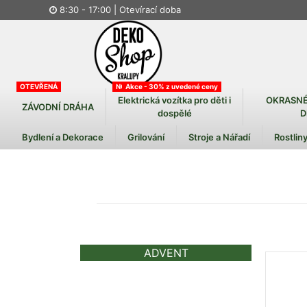
8:30 - 17:00
| Otevírací doba
OTEVŘENÁ
NOVINKA
Akce - 30% z uvedené ceny
Elektrická vozítka pro děti i
OKRASNÉ
ZÁVODNÍ DRÁHA
dospělé
D
Bydlení a Dekorace
Grilování
Stroje a Nářadí
Rostliny
ADVENT