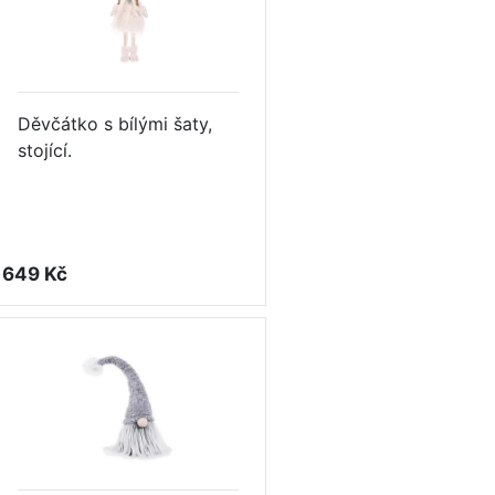
Děvčátko s bílými šaty,
stojící.
649 Kč