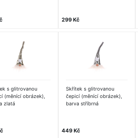
č
299 Kč
tek s glitrovanou
Skřítek s glitrovanou
cí (měnící obrázek),
čepicí (měnící obrázek),
a zlatá
barva stříbrná
č
449 Kč