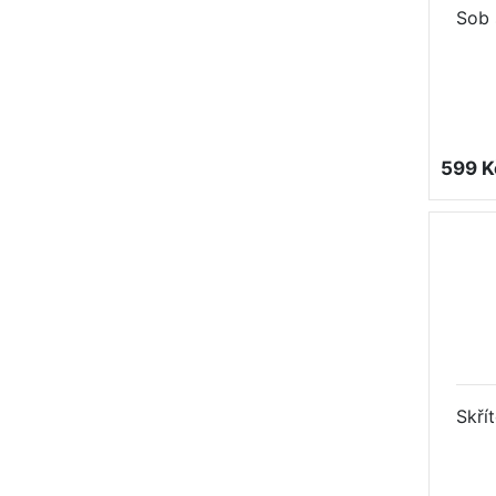
Sob 
599 K
Skří