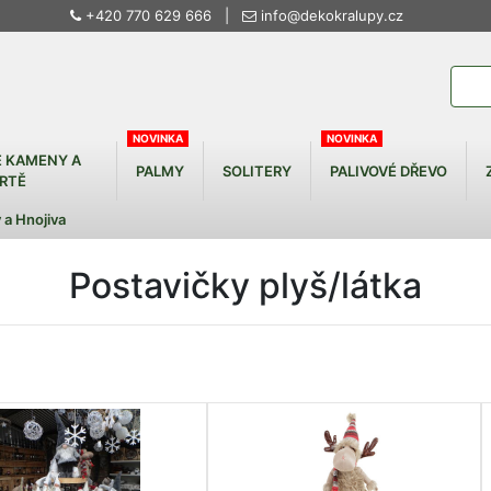
+420 770 629 666
|
info@dekokralupy.cz
NOVINKA
NOVINKA
 KAMENY A
PALMY
SOLITERY
PALIVOVÉ DŘEVO
RTĚ
 a Hnojiva
Postavičky plyš/látka