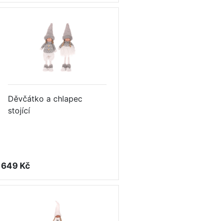
Děvčátko a chlapec
stojící
649 Kč