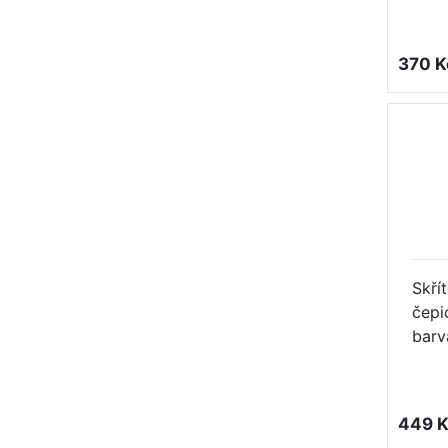
370 K
Skří
čepi
barv
449 K