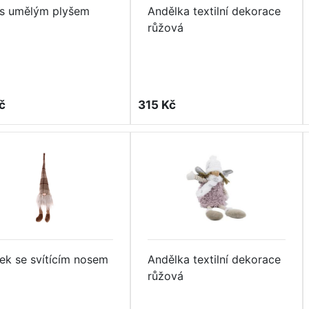
s umělým plyšem
Andělka textilní dekorace
růžová
č
315 Kč
tek se svítícím nosem
Andělka textilní dekorace
růžová