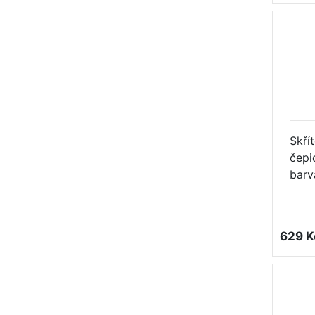
Skří
čepi
barv
629 K