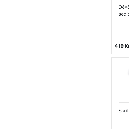
Děvč
sedíc
419 K
Skří