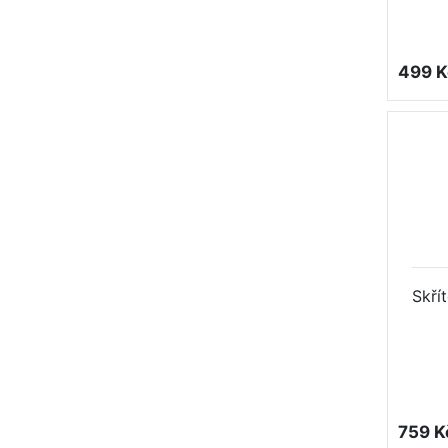
499 K
Skřít
759 K