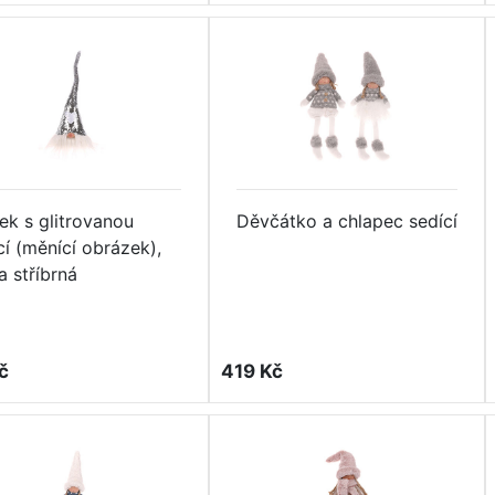
tek s glitrovanou
Děvčátko a chlapec sedící
cí (měnící obrázek),
a stříbrná
č
419 Kč