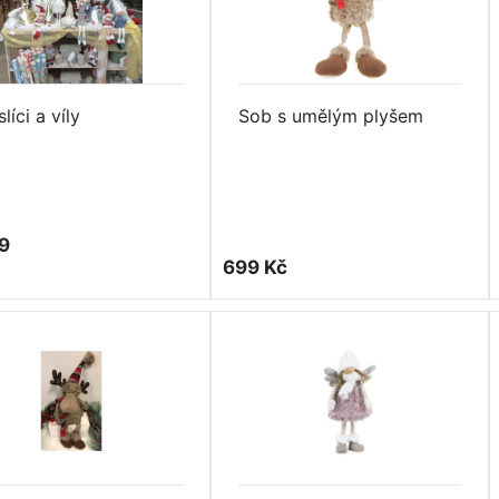
líci a víly
Sob s umělým plyšem
9
699 Kč