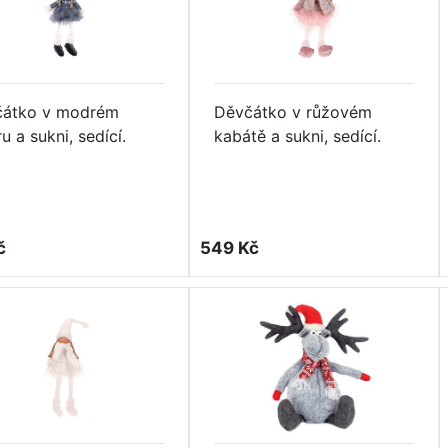
čátko v modrém
Děvčátko v růžovém
u a sukni, sedící.
kabátě a sukni, sedící.
č
549 Kč