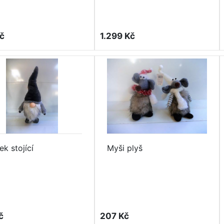
č
1.299 Kč
ek stojící
Myši plyš
č
207 Kč