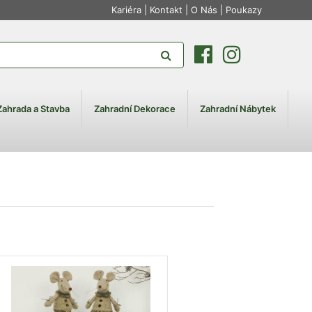
Kariéra
|
Kontakt
|
O Nás
|
Poukazy
Zahrada a Stavba
Zahradní Dekorace
Zahradní Nábytek