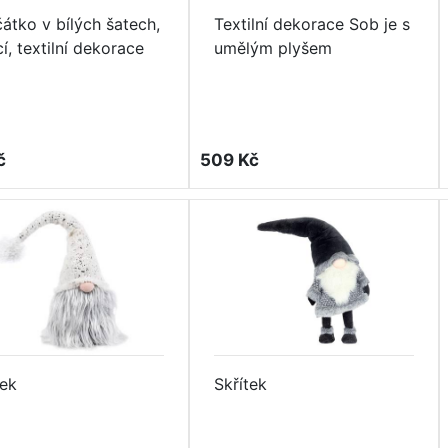
átko v bílých šatech,
Textilní dekorace Sob je s
í, textilní dekorace
umělým plyšem
č
509 Kč
tek
Skřítek