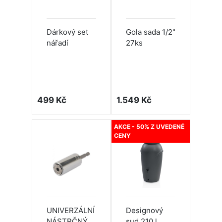
Dárkový set
Gola sada 1/2"
nářadí
27ks
499 Kč
1.549 Kč
AKCE - 50% Z UVEDENÉ
CENY
UNIVERZÁLNÍ
Designový
NÁSTRČNÝ
sud 210 l