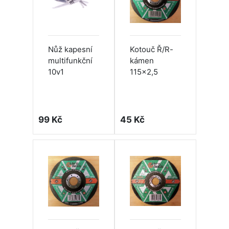
Nůž kapesní
Kotouč Ř/R-
multifunkční
kámen
10v1
115x2,5
99 Kč
45 Kč