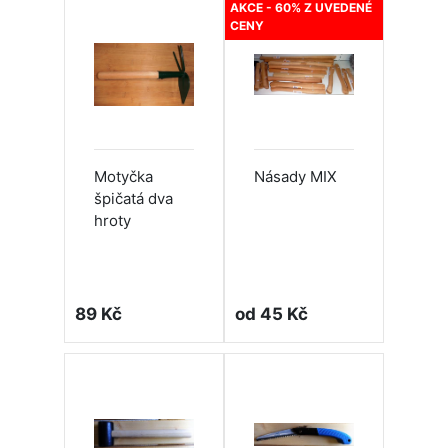
AKCE - 60% Z UVEDENÉ
CENY
Motyčka
Násady MIX
špičatá dva
hroty
89 Kč
od 45 Kč