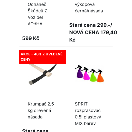
Odháněč
výkopová
Škůdců Z
černá/násada
Vozidel
AOdHA
Stará cena 299,-/
NOVÁ CENA 179,40
599 Kč
Kč
AKCE - 40% Z UVEDENÉ
CENY
Krumpáč 2,5
SPRIT
kg dřevěná
rozprašovač
násada
0,5l plastový
MIX barev
Stará cena