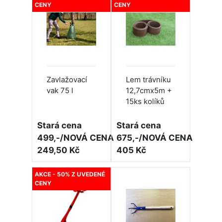
CENY
CENY
Zavlažovací
Lem trávníku
vak 75 l
12,7cmx5m +
15ks kolíků
Stará cena
Stará cena
499,-/NOVÁ CENA
675,-/NOVÁ CENA
249,50 Kč
405 Kč
AKCE - 50% Z UVEDENÉ
CENY