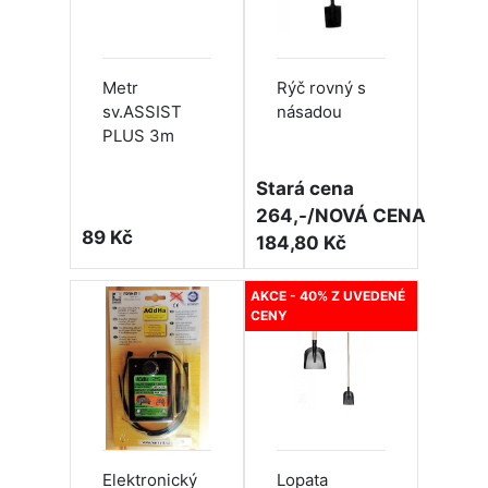
Metr
Rýč rovný s
sv.ASSIST
násadou
PLUS 3m
Stará cena
264,-/NOVÁ CENA
89 Kč
184,80 Kč
AKCE - 40% Z UVEDENÉ
CENY
Elektronický
Lopata