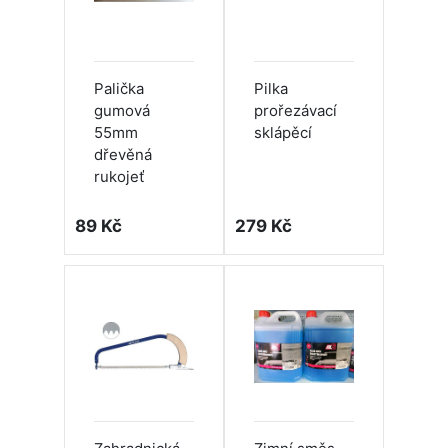
Palička
Pilka
gumová
prořezávací
55mm
sklápěcí
dřevěná
rukojeť
89 Kč
279 Kč