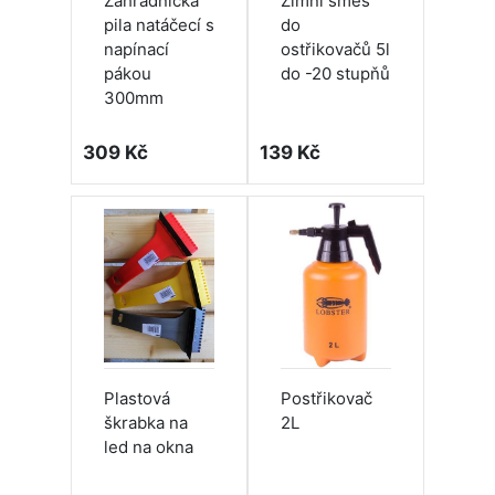
Zahradnická
Zimní směs
pila natáčecí s
do
napínací
ostřikovačů 5l
pákou
do -20 stupňů
300mm
309 Kč
139 Kč
Plastová
Postřikovač
škrabka na
2L
led na okna