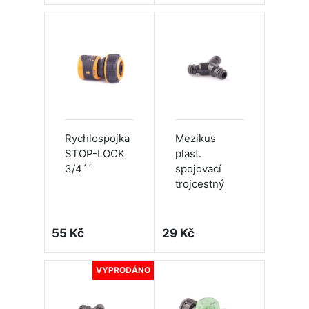
Rychlospojka
Mezikus
STOP-LOCK
plast.
3/4´´
spojovací
trojcestný
55 Kč
29 Kč
VYPRODÁNO