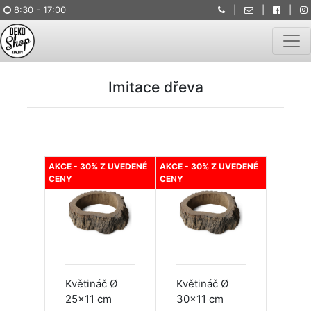
8:30 - 17:00
|
|
|
Togg
Imitace dřeva
AKCE - 30% Z UVEDENÉ
AKCE - 30% Z UVEDENÉ
CENY
CENY
Květináč Ø
Květináč Ø
25x11 cm
30x11 cm