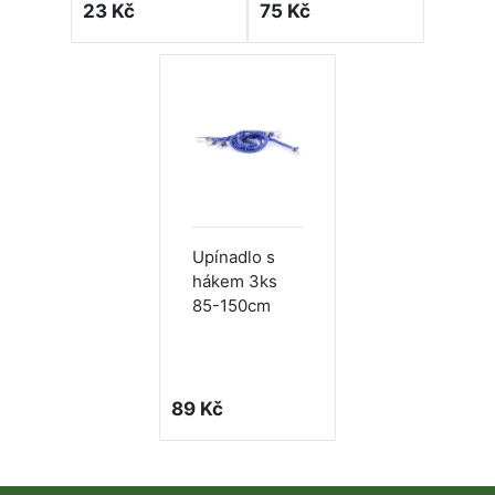
23 Kč
75 Kč
Upínadlo s
hákem 3ks
85-150cm
89 Kč