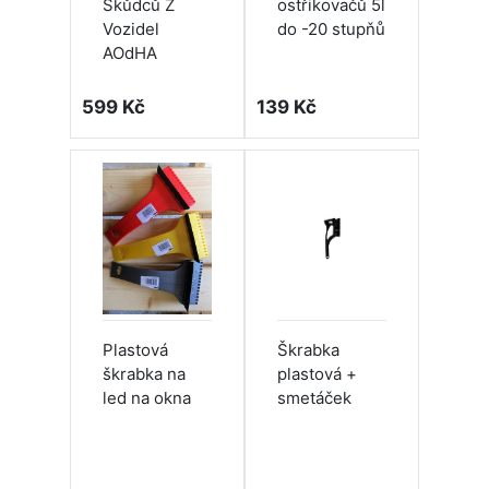
Škůdců Z
ostřikovačů 5l
Vozidel
do -20 stupňů
AOdHA
599 Kč
139 Kč
Plastová
Škrabka
škrabka na
plastová +
led na okna
smetáček