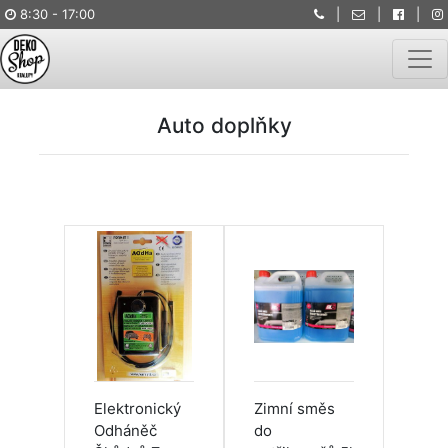
8:30 - 17:00
|
|
|
Togg
Auto doplňky
Elektronický
Zimní směs
Odháněč
do