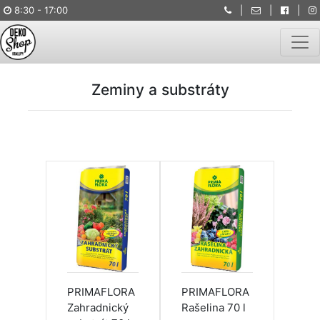
8:30 - 17:00
|
|
|
Togg
Zeminy a substráty
PRIMAFLORA
PRIMAFLORA
Zahradnický
Rašelina 70 l