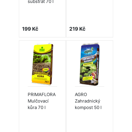
substrát 70 l
199 Kč
219 Kč
PRIMAFLORA
AGRO
Mulčovací
Zahradnický
kůra 70 l
kompost 50 l