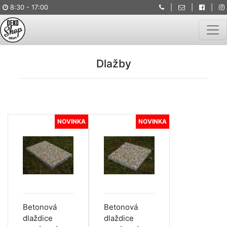
8:30 - 17:00
|
|
|
Togg
Dlažby
NOVINKA
NOVINKA
Betonová
Betonová
dlaždice
dlaždice