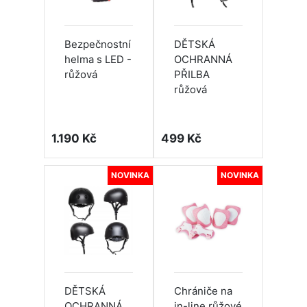
Bezpečnostní
DĚTSKÁ
helma s LED -
OCHRANNÁ
růžová
PŘILBA
růžová
1.190 Kč
499 Kč
NOVINKA
NOVINKA
DĚTSKÁ
Chrániče na
OCHRANNÁ
in-line růžové