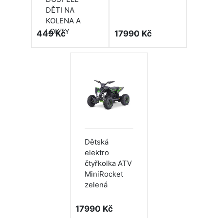
DĚTI NA
KOLENA A
LOKTY
449 Kč
17990 Kč
Dětská
elektro
čtyřkolka ATV
MiniRocket
zelená
17990 Kč